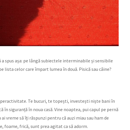
a spus așa: pe lângă subiectele interminabile și sensibile
pe lista celor care împart lumea în două. Pisică sau câine?
peractivitate. Te bucuri, te topești, investești niște bani în
mtă în siguranță în noua casă. Vine noaptea, pui capul pe pernă
Nu ai vreme să îți răspunzi pentru că auzi miau sau ham de
e, foame, frică, sunt prea agitat ca să adorm.