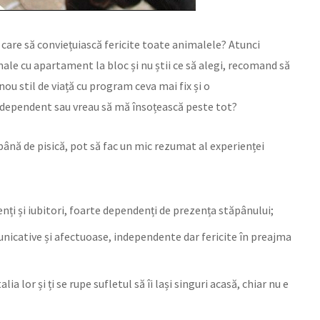
n care să conviețuiască fericite toate animalele? Atunci
male cu apartament la bloc și nu știi ce să alegi, recomand să
ou stil de viață cu program ceva mai fix și o
ndependent sau vreau să mă însoțească peste tot?
până de pisică, pot să fac un mic rezumat al experienței
enți și iubitori, foarte dependenți de prezența stăpânului;
unicative și afectuoase, independente dar fericite în preajma
ia lor și ți se rupe sufletul să îi lași singuri acasă, chiar nu e