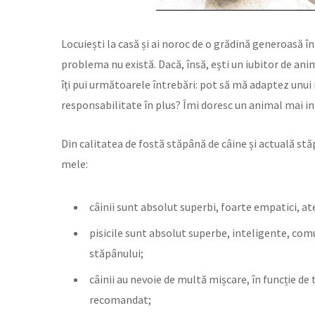
Locuiești la casă și ai noroc de o grădină generoasă î
problema nu există. Dacă, însă, ești un iubitor de ani
îți pui următoarele întrebări: pot să mă adaptez unui n
responsabilitate în plus? Îmi doresc un animal mai i
Din calitatea de fostă stăpână de câine și actuală stă
mele:
câinii sunt absolut superbi, foarte empatici, at
pisicile sunt absolut superbe, inteligente, com
stăpânului;
câinii au nevoie de multă mișcare, în funcție de tal
recomandat;