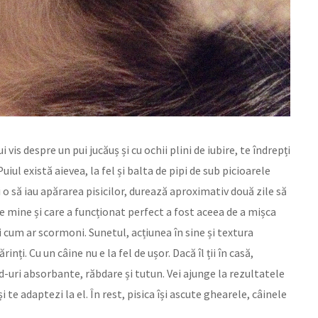
vis despre un pui jucăuș și cu ochii plini de iubire, te îndrepți
uiul există aievea, la fel și balta de pipi de sub picioarele
i o să iau apărarea pisicilor, durează aproximativ două zile să
de mine și care a funcționat perfect a fost aceea de a mișca
a și cum ar scormoni. Sunetul, acțiunea în sine și textura
ți. Cu un câine nu e la fel de ușor. Dacă îl ții în casă,
uri absorbante, răbdare și tutun. Vei ajunge la rezultatele
e adaptezi la el. În rest, pisica își ascute ghearele, câinele