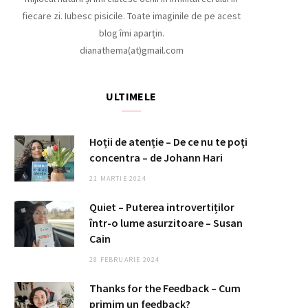
fiecare zi. Iubesc pisicile. Toate imaginile de pe acest
o
g
blog îmi aparțin.
dianathema(at)gmail.com
o
r
ULTIMELE
k
a
m
Hoții de atenție – De ce nu te poți
concentra – de Johann Hari
21 MARTIE 2024
Quiet – Puterea introvertiților
într-o lume asurzitoare – Susan
Cain
28 FEBRUARIE 2024
Thanks for the Feedback – Cum
primim un feedback?