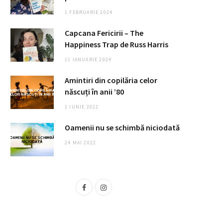
1 FEBRUARIE 2024
Capcana Fericirii – The
Happiness Trap de Russ Harris
11 IANUARIE 2024
Amintiri din copilăria celor
născuți în anii ’80
1 IUNIE 2022
Oamenii nu se schimbă niciodată
24 MAI 2022
F
I
a
n
c
s