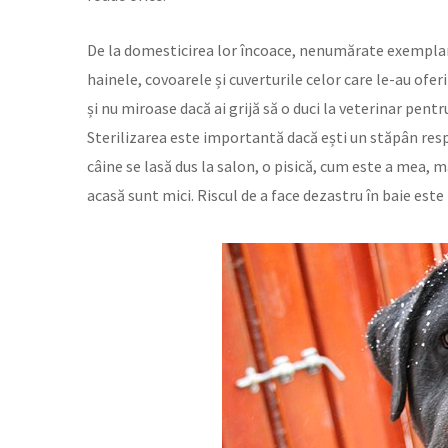
De la domesticirea lor încoace, nenumărate exemplar
hainele, covoarele și cuverturile celor care le-au ofe
și nu miroase dacă ai grijă să o duci la veterinar pentru
Sterilizarea este importantă dacă ești un stăpân resp
câine se lasă dus la salon, o pisică, cum este a mea, m
acasă sunt mici. Riscul de a face dezastru în baie este