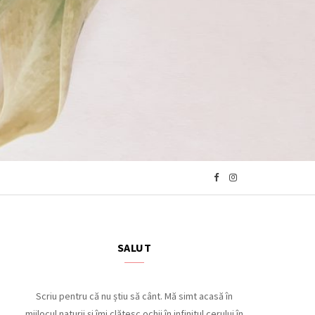
F
I
a
n
c
s
SALUT
e
t
Scriu pentru că nu știu să cânt. Mă simt acasă în
mijlocul naturii și îmi clătesc ochii în infinitul cerului în
b
a