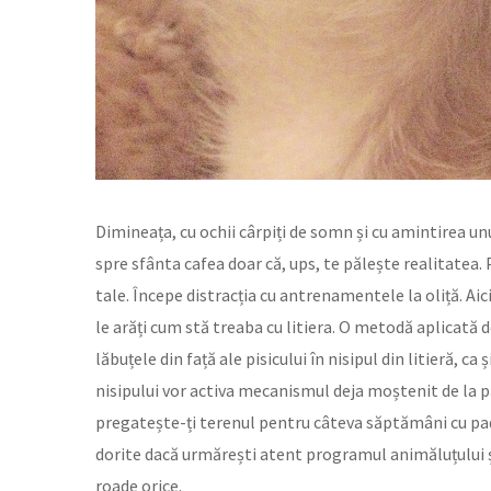
Dimineața, cu ochii cârpiți de somn și cu amintirea unui 
spre sfânta cafea doar că, ups, te pălește realitatea. P
tale. Începe distracția cu antrenamentele la oliță. Aic
le arăți cum stă treaba cu litiera. O metodă aplicată 
lăbuțele din față ale pisicului în nisipul din litieră, c
nisipului vor activa mecanismul deja moștenit de la părin
pregatește-ți terenul pentru câteva săptămâni cu pad-
dorite dacă urmărești atent programul animăluțului și t
roade orice.