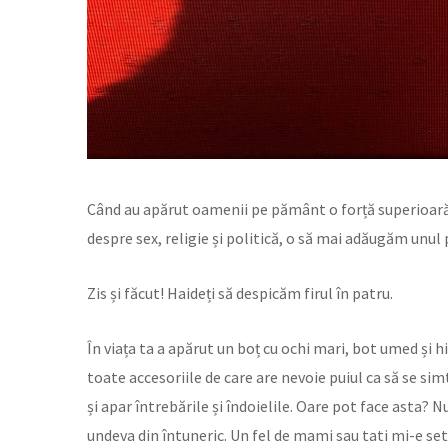
Când au apărut oamenii pe pământ o forță superioară 
despre sex, religie și politică, o să mai adăugăm unul 
Zis și făcut! Haideți să despicăm firul în patru.
În viața ta a apărut un boț cu ochi mari, bot umed și hi
toate accesoriile de care are nevoie puiul ca să se si
și apar întrebările și îndoielile. Oare pot face asta? 
undeva din întuneric. Un fel de mami sau tati mi-e set