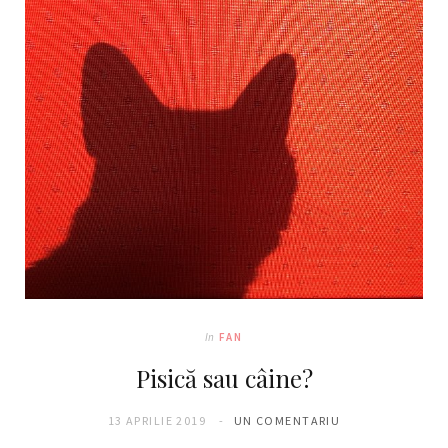
o
g
o
r
k
a
m
In
FAN
Pisică sau câine?
13 APRILIE 2019
UN COMENTARIU