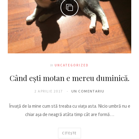
In
UNCATEGORIZED
Când ești motan e mereu duminică.
2 APRILIE 2017
UN COMENTARIU
Învață de la mine cum stă treaba cu viața asta. Nicio umbră nu e
chiar așa de neagră atâta timp cât are formă…
CITEȘTE