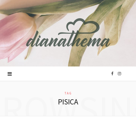
F
I
BROWSIN
a
n
TAG
PISICA
c
s
e
t
b
a