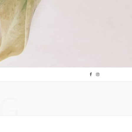
F
I
G
a
n
c
s
e
t
b
a