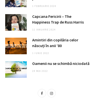
1 FEBRUARIE 2024
Capcana Fericirii – The
Happiness Trap de Russ Harris
11 IANUARIE 2024
Amintiri din copilăria celor
născuți în anii ’80
1 IUNIE 2022
Oamenii nu se schimbă niciodată
24 MAI 2022
F
I
a
n
c
s