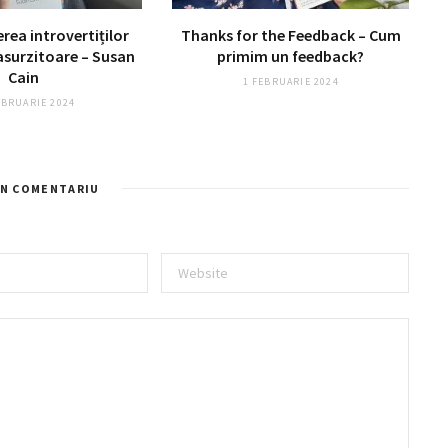
erea introvertiților
Thanks for the Feedback – Cum
asurzitoare – Susan
primim un feedback?
Cain
1 FEBRUARIE 2024
EBRUARIE 2024
UN COMENTARIU