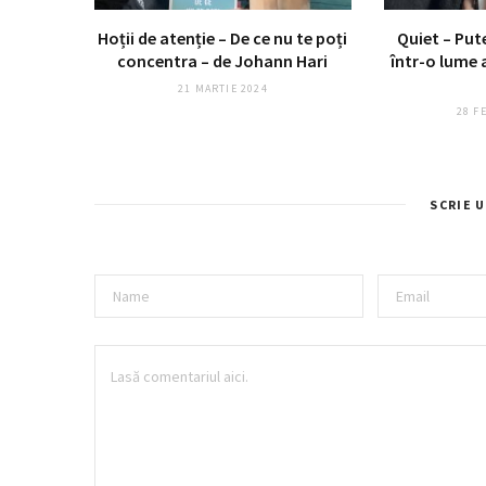
Hoții de atenție – De ce nu te poți
Quiet – Put
concentra – de Johann Hari
într-o lume 
21 MARTIE 2024
28 F
SCRIE 