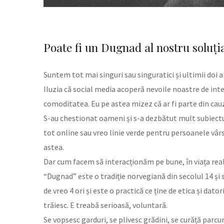
Poate fi un Dugnad al nostru soluți
Suntem tot mai singuri sau singuratici și ultimii doi ani
Iluzia că social media acoperă nevoile noastre de inte
comoditatea. Eu pe astea mizez că ar fi parte din cau
S-au chestionat oameni și s-a dezbătut mult subiectul,
tot online sau vreo linie verde pentru persoanele vârs
astea.
Dar cum facem să interacționăm pe bune, în viața reală
“Dugnad” este o tradiție norvegiană din secolul 14 și 
de vreo 4 ori și este o practică ce ține de etica și dato
trăiesc. E treabă serioasă, voluntară.
Se vopsesc garduri, se plivesc grădini, se curăță parcur