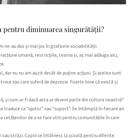
a pentru diminuarea singurătății?
 ne-au dus și mai jos în graficele sociabilității.
racțiune umană, restricțiile, teama și, aș mai adăuga aici,
ze.
 dar eu nu am auzit decât de puține acțiuni. Și acelea sunt
tnice sau care suferă de depresie. Foarte bine că există și
, și cum ar fi dacă asta ar deveni parte din cultura noastră?
se traduce ca “ajutor” sau “suport”. Se întâmplă în fiecare an
ria cetățenilor de a se face utili pentru comunitățile în care
i sau străzi. Copiii se întâlnesc la școală pentru diferite