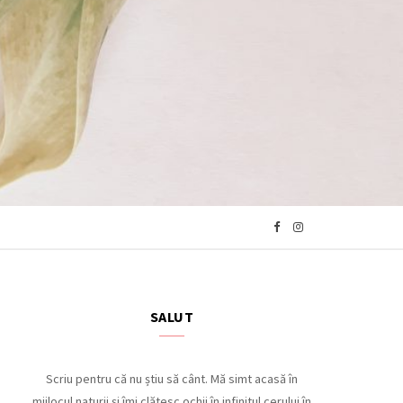
F
I
a
n
c
s
SALUT
e
t
Scriu pentru că nu știu să cânt. Mă simt acasă în
mijlocul naturii și îmi clătesc ochii în infinitul cerului în
b
a