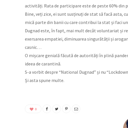
activități. Rata de participare este de peste 60% din p
Bine, veți zice, ei sunt susținuți de stat să facă asta, 
mică parte din banii cu care contribui la stat și faci un
Dugnad este, în fapt, mai mult decât voluntariat și r
exersarea empatiei, diminuarea singurătății și aroganțe
casnic…
O mișcare genială făcută de autorități în plină pand
ideea de carantină.
S-a vorbit despre “National Dugnad” și nu “Lockdown
Și asta spune multe.
0