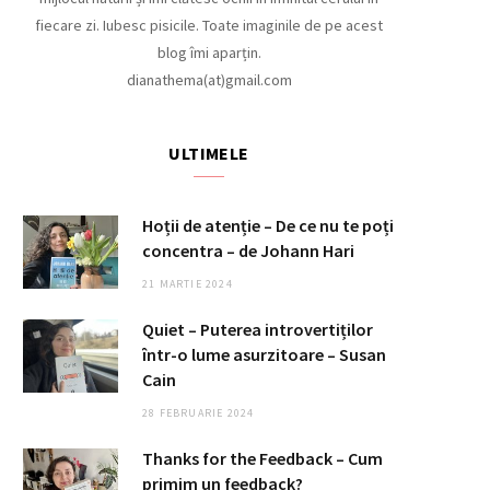
fiecare zi. Iubesc pisicile. Toate imaginile de pe acest
o
g
blog îmi aparțin.
dianathema(at)gmail.com
o
r
ULTIMELE
k
a
m
Hoții de atenție – De ce nu te poți
concentra – de Johann Hari
21 MARTIE 2024
Quiet – Puterea introvertiților
într-o lume asurzitoare – Susan
Cain
28 FEBRUARIE 2024
Thanks for the Feedback – Cum
primim un feedback?