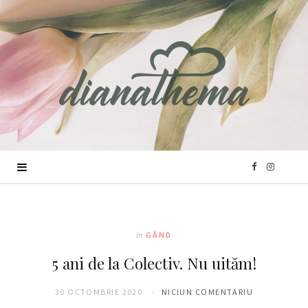
F
I
a
n
c
s
In
GÂND
5 ani de la Colectiv. Nu uităm!
e
t
30 OCTOMBRIE 2020
NICIUN COMENTARIU
b
a