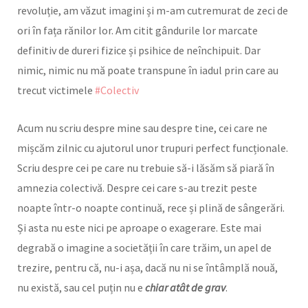
revoluție, am văzut imagini și m-am cutremurat de zeci de
ori în fața rănilor lor. Am citit gândurile lor marcate
definitiv de dureri fizice și psihice de neînchipuit. Dar
nimic, nimic nu mă poate transpune în iadul prin care au
trecut victimele
#Colectiv
Acum nu scriu despre mine sau despre tine, cei care ne
mișcăm zilnic cu ajutorul unor trupuri perfect funcționale.
Scriu despre cei pe care nu trebuie să-i lăsăm să piară în
amnezia colectivă. Despre cei care s-au trezit peste
noapte într-o noapte continuă, rece și plină de sângerări.
Și asta nu este nici pe aproape o exagerare. Este mai
degrabă o imagine a societății în care trăim, un apel de
trezire, pentru că, nu-i așa, dacă nu ni se întâmplă nouă,
nu există, sau cel puțin nu e
chiar atât de grav
.