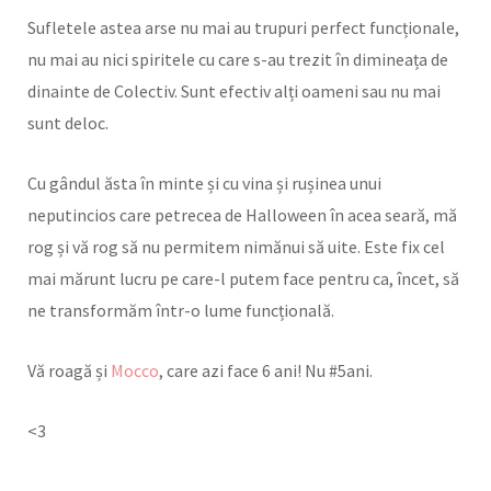
Sufletele astea arse nu mai au trupuri perfect funcționale,
nu mai au nici spiritele cu care s-au trezit în dimineața de
dinainte de Colectiv. Sunt efectiv alți oameni sau nu mai
sunt deloc.
Cu gândul ăsta în minte și cu vina și rușinea unui
neputincios care petrecea de Halloween în acea seară, mă
rog și vă rog să nu permitem nimănui să uite. Este fix cel
mai mărunt lucru pe care-l putem face pentru ca, încet, să
ne transformăm într-o lume funcțională.
Vă roagă și
Mocco
, care azi face 6 ani! Nu #5ani.
<3