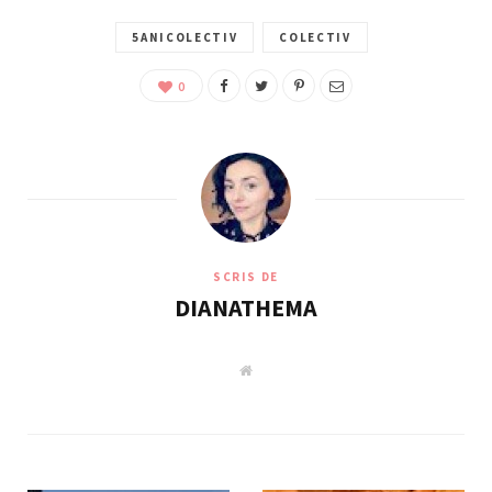
5ANICOLECTIV
COLECTIV
0
SCRIS DE
DIANATHEMA
W
e
b
s
i
t
e