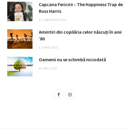
Capcana Fericirii – The Happiness Trap de
Russ Harris
11 IANUARIE 2024
Amintiri din copilăria celor născuți în anii
’80
1 IUNIE 2022
Oamenii nu se schimbă niciodată
24 MAI 2022
F
I
a
n
c
s
e
t