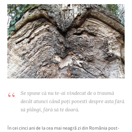
o
g
o
r
k
a
m
Se spune că nu te-ai vindecat de o traumă
decât atunci când poți povesti despre asta fără
să plângi, fără să te doară.
În cei cinci ani de la cea mai neagră zi din România post-