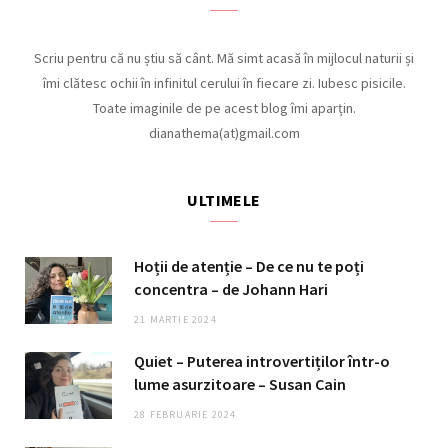
Scriu pentru că nu știu să cânt. Mă simt acasă în mijlocul naturii și
îmi clătesc ochii în infinitul cerului în fiecare zi. Iubesc pisicile.
Toate imaginile de pe acest blog îmi aparțin.
dianathema(at)gmail.com
ULTIMELE
Hoții de atenție – De ce nu te poți
concentra – de Johann Hari
21 MARTIE 2024
Quiet – Puterea introvertiților într-o
lume asurzitoare – Susan Cain
28 FEBRUARIE 2024