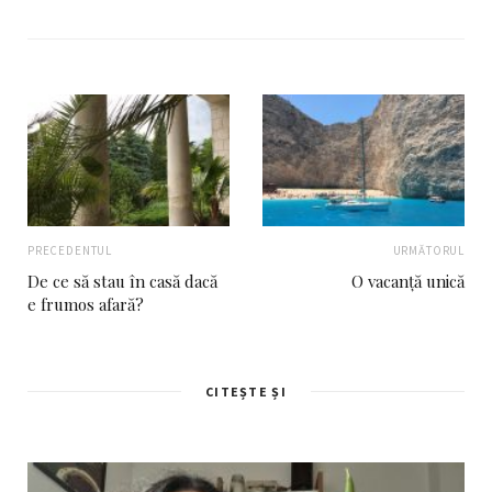
b
s
i
t
e
PRECEDENTUL
URMĂTORUL
De ce să stau în casă dacă
O vacanță unică
e frumos afară?
CITEȘTE ȘI