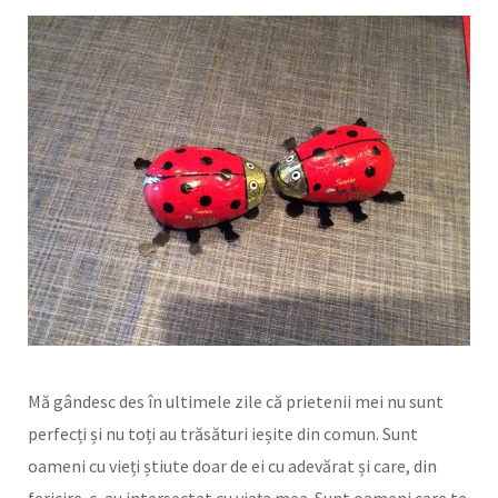
o
g
o
r
k
a
m
Mă gândesc des în ultimele zile că prietenii mei nu sunt
perfecți și nu toți au trăsături ieșite din comun. Sunt
oameni cu vieți știute doar de ei cu adevărat și care, din