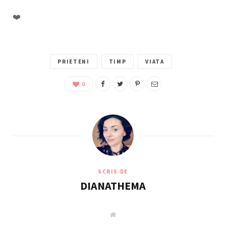
❤️
PRIETENI
TIMP
VIATA
0
SCRIS DE
DIANATHEMA
W
e