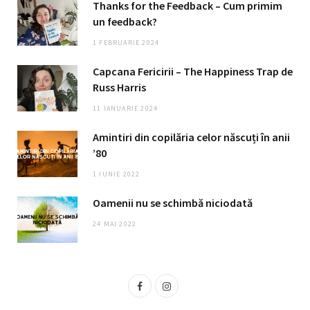
Thanks for the Feedback – Cum primim
un feedback?
1 FEBRUARIE 2024
Capcana Fericirii – The Happiness Trap de
Russ Harris
11 IANUARIE 2024
Amintiri din copilăria celor născuți în anii
’80
1 IUNIE 2022
Oamenii nu se schimbă niciodată
24 MAI 2022
F
I
a
n