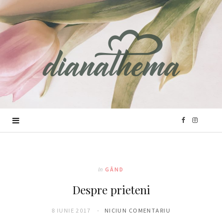
F
I
a
n
c
s
In
GÂND
Despre prieteni
e
t
8 IUNIE 2017
NICIUN COMENTARIU
b
a