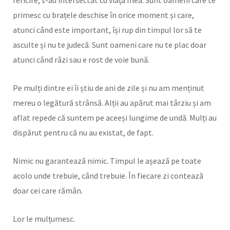
fericire, s-au intersectat cu viața mea. Sunt oameni care te
primesc cu brațele deschise în orice moment și care,
atunci când este important, își rup din timpul lor să te
asculte și nu te judecă. Sunt oameni care nu te plac doar
atunci când râzi sau e rost de voie bună.
Pe mulți dintre ei îi știu de ani de zile și nu am menținut
mereu o legătură strânsă. Alții au apărut mai târziu și am
aflat repede că suntem pe aceeși lungime de undă. Mulți au
dispărut pentru că nu au existat, de fapt.
Nimic nu garantează nimic. Timpul le așează pe toate
acolo unde trebuie, când trebuie. În fiecare zi contează
doar cei care rămân.
Lor le mulțumesc.