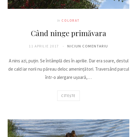
In
COLORAT
Când ninge primăvara
11 APRILIE 2017
NICIUN COMENTARIU
A nins azi, puțin. Se întâmplă des în aprilie. Dar era soare, destul
de cald iar norii nu păreau deloc amenințători. Traversând parcul
într-o alergare ușoară,…
CITEȘTE