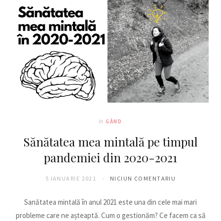
o
g
o
r
k
a
m
In
GÂND
Sănătatea mea mintală pe timpul
pandemiei din 2020-2021
5 IANUARIE 2021
NICIUN COMENTARIU
Sanătatea mintală în anul 2021 este una din cele mai mari
probleme care ne așteaptă. Cum o gestionăm? Ce facem ca să