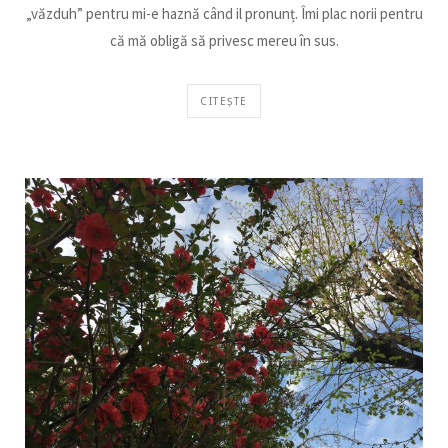
„văzduh” pentru mi-e haznă când il pronunț. Îmi plac norii pentru
că mă obligă să privesc mereu în sus.
CITEȘTE