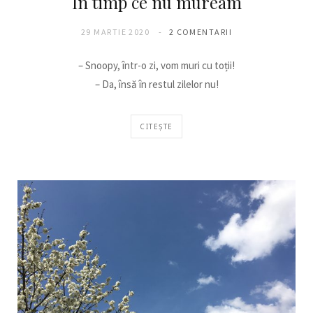
În timp ce nu muream
29 MARTIE 2020
2 COMENTARII
– Snoopy, într-o zi, vom muri cu toții!
– Da, însă în restul zilelor nu!
CITEȘTE