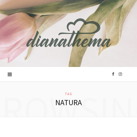
F
I
BROWSIN
a
n
TAG
NATURA
c
s
e
t
b
a