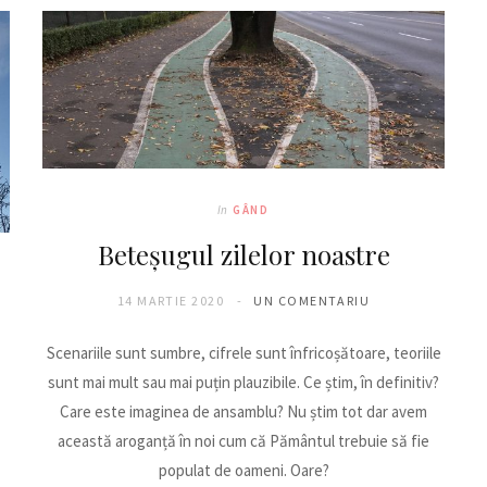
In
GÂND
Beteșugul zilelor noastre
14 MARTIE 2020
UN COMENTARIU
Scenariile sunt sumbre, cifrele sunt înfricoșătoare, teoriile
sunt mai mult sau mai puțin plauzibile. Ce știm, în definitiv?
Care este imaginea de ansamblu? Nu știm tot dar avem
această aroganță în noi cum că Pământul trebuie să fie
populat de oameni. Oare?