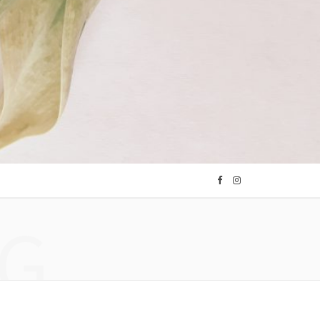
F
I
G
a
n
c
s
e
t
b
a