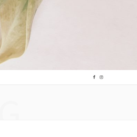
F
I
G
a
n
c
s
e
t
b
a